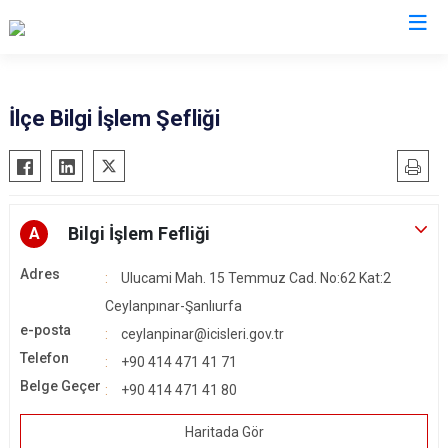
Şanlıurfa
İlçe Bilgi İşlem Şefliği
Akçakale
Siverek
Birecik
Suruç
Bozova
Viranşehir
Bilgi İşlem Fefliği
A
Ceylanpınar
Haliliye
Adres
Ulucami Mah. 15 Temmuz Cad. No:62 Kat:2
Halfeti
Eyyübiye
Ceylanpınar-Şanlıurfa
Harran
Karaköprü
e-posta
ceylanpinar@icisleri.gov.tr
Hilvan
Telefon
+90 414 471 41 71
Belge Geçer
+90 414 471 41 80
Haritada Gör