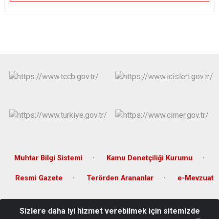
Muhtar Bilgi Sistemi
Kamu Denetçiliği Kurumu
Resmi Gazete
Terörden Arananlar
e-Mevzuat
Türkiye Cumhuriyeti Ceylanpınar Kaymakamlığı Ulucami Mahallesi
Sizlere daha iyi hizmet verebilmek için sitemizde
15 Temmuz Caddesi No:61 Kat:2 Ceylanpınar-Şanlıurfa