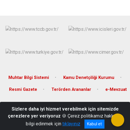
Muhtar Bilgi Sistemi
Kamu Denetçiliği Kurumu
Resmi Gazete
Terörden Arananlar
e-Mevzuat
Türkiye Cumhuriyeti Ceylanpınar Kaymakamlığı Ulucami Mahallesi
Sizlere daha iyi hizmet verebilmek için sitemizde
15 Temmuz Caddesi No:61 Kat:2 Ceylanpınar-Şanlıurfa
çerezlere yer veriyoruz
🍪 Çerez politikamız hakkında
Telefon: +90 414 471 41 71
bilgi edinmek için
tıklayınız
Kabul et