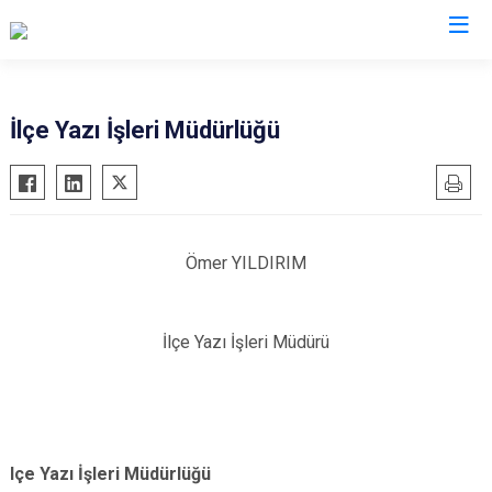
Şanlıurfa
İlçe Yazı İşleri Müdürlüğü
Akçakale
Siverek
Birecik
Suruç
Bozova
Viranşehir
Ömer YILDIRIM
Ceylanpınar
Haliliye
Halfeti
Eyyübiye
İlçe Yazı İşleri Müdürü
Harran
Karaköprü
Hilvan
lçe Yazı İşleri Müdürlüğü