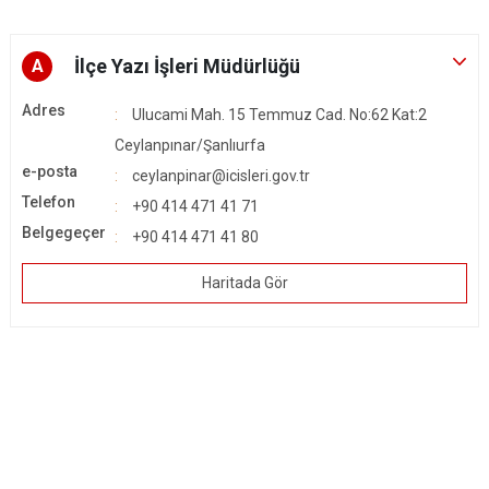
İlçe Yazı İşleri Müdürlüğü
A
Adres
Ulucami Mah. 15 Temmuz Cad. No:62 Kat:2
Ceylanpınar/Şanlıurfa
e-posta
ceylanpinar@icisleri.gov.tr
Telefon
+90 414 471 41 71
Belgegeçer
+90 414 471 41 80
Haritada Gör