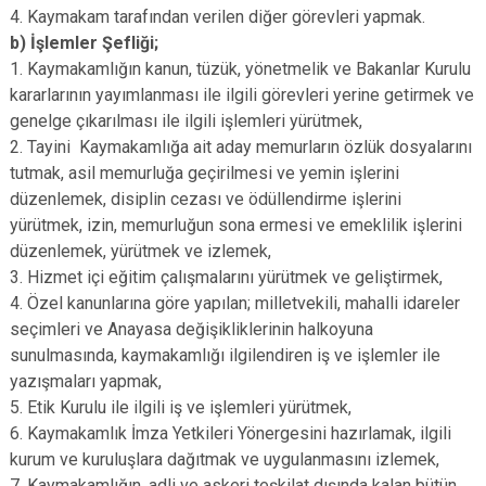
4. Kaymakam tarafından verilen diğer görevleri yapmak.
b) İşlemler Şefliği;
1. Kaymakamlığın kanun, tüzük, yönetmelik ve Bakanlar Kurulu
kararlarının yayımlanması ile ilgili görevleri yerine getirmek ve
genelge çıkarılması ile ilgili işlemleri yürütmek,
2. Tayini Kaymakamlığa ait aday memurların özlük dosyalarını
tutmak, asil memurluğa geçirilmesi ve yemin işlerini
düzenlemek, disiplin cezası ve ödüllendirme işlerini
yürütmek, izin, memurluğun sona ermesi ve emeklilik işlerini
düzenlemek, yürütmek ve izlemek,
3. Hizmet içi eğitim çalışmalarını yürütmek ve geliştirmek,
4. Özel kanunlarına göre yapılan; milletvekili, mahalli idareler
seçimleri ve Anayasa değişikliklerinin halkoyuna
sunulmasında, kaymakamlığı ilgilendiren iş ve işlemler ile
yazışmaları yapmak,
5. Etik Kurulu ile ilgili iş ve işlemleri yürütmek,
6. Kaymakamlık İmza Yetkileri Yönergesini hazırlamak, ilgili
kurum ve kuruluşlara dağıtmak ve uygulanmasını izlemek,
7. Kaymakamlığın, adli ve askeri teşkilat dışında kalan bütün