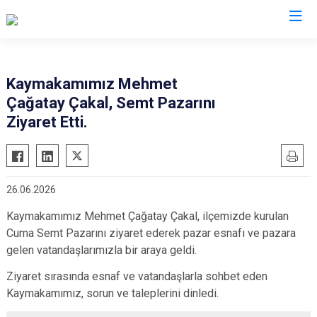
Şanlıurfa
Kaymakamımız Mehmet
Çağatay Çakal, Semt Pazarını
Akçakale
Siverek
Ziyaret Etti.
Birecik
Suruç
Bozova
Viranşehir
Ceylanpınar
Haliliye
26.06.2026
Halfeti
Eyyübiye
Kaymakamımız Mehmet Çağatay Çakal, ilçemizde kurulan
Harran
Karaköprü
Cuma Semt Pazarını ziyaret ederek pazar esnafı ve pazara
Hilvan
gelen vatandaşlarımızla bir araya geldi.
Ziyaret sırasında esnaf ve vatandaşlarla sohbet eden
Kaymakamımız, sorun ve taleplerini dinledi.